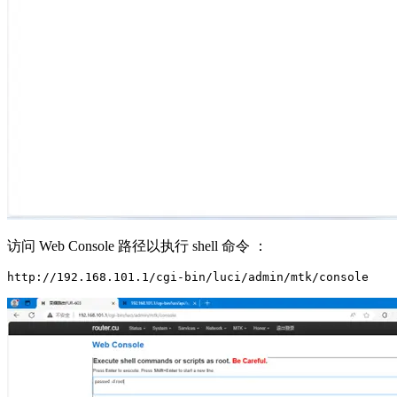
访问 Web Console 路径以执行 shell 命令 ：
http://192.168.101.1/cgi-bin/luci/admin/mtk/console