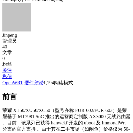
Jinpeng
管理员
40
文章
0
粉丝
关注
私信
OpenWRT
硬件
评论
1,194
阅读模式
前言
荣耀 XT50/XU50/XC50（型号亦称 FUR-602/FUR-603）是荣
耀基于 MT7981 SoC 推出的运营商定制版 AX3000 无线路由器
。目前，该系列已获得 hanwckf 开发的 uboot 及 ImmortalWrt
分支的官方支持 。由于其在二手市场（如闲鱼）价格仅为 50-