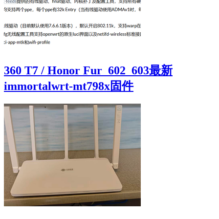
360 T7 / Honor Fur_602_603最新
immortalwrt-mt798x固件