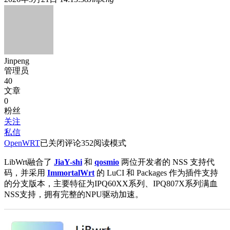
Jinpeng
管理员
40
文章
0
粉丝
关注
私信
360
OpenWRT
已关闭评论
352
阅读模式
V6
/
LibWrt融合了
JiaY-shi
和
qosmio
两位开发者的 NSS 支持代
ZN
码，并采用
ImmortalWrt
的 LuCI 和 Packages 作为插件支持
M2
的分支版本，主要特征为IPQ60XX系列、IPQ807X系列满血
最
NSS支持，拥有完整的NPU驱动加速。
新
LibWrt
固