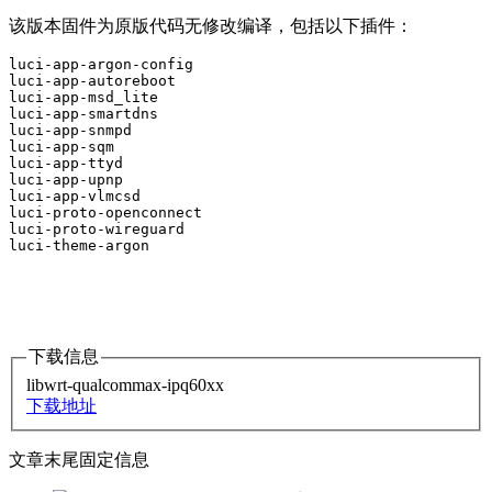
该版本固件为原版代码无修改编译，包括以下插件：
luci-app-argon-config

luci-app-autoreboot

luci-app-msd_lite

luci-app-smartdns

luci-app-snmpd

luci-app-sqm

luci-app-ttyd

luci-app-upnp

luci-app-vlmcsd

luci-proto-openconnect

luci-proto-wireguard

luci-theme-argon
下载信息
libwrt-qualcommax-ipq60xx
下载地址
文章末尾固定信息