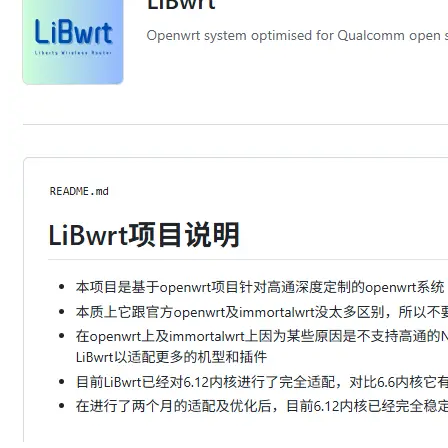
件
支
持
NSS
加
速