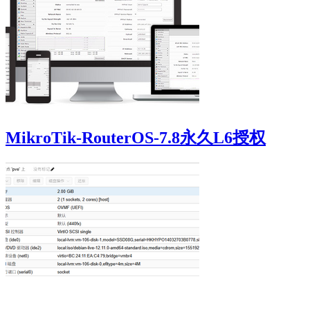
MikroTik-RouterOS-7.8永久L6授权