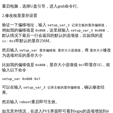
重启电脑，选择U盘引导，进入grub命令行。
2.修改核显显存设置
验证一下偏移地址，输入
，
setup_var_3 记录主板的显存偏移值
例如我的偏移值是
，这里就输入
，
0x86B
setup_var_3 0x86B
默认情况下最后一行会返回的默认的选项值，比如我的是
即默认的显存256M。
is：0x1
然后输入
，将
修改
setup_var 显存偏移值 显存大小选项值
显存大小
为选项对应的显存大小
比如我的偏移值是
，显存大小选项值
即显存1G，就
0x86B
0x7
输入以下命令
setup_var 0x86B 0x7
可以在输入
，确认修改结
setup_var_3 记录主板的显存偏移值
果。
然后输入
重启即可生效。
reboot
如无意外情况，在进入PVE界面即可看到vgpu的选项增加到4