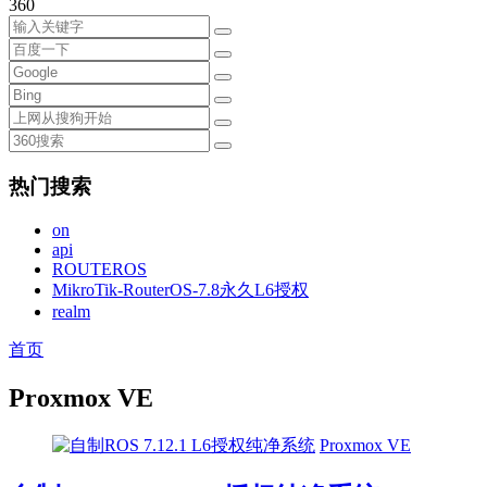
360
热门搜索
on
api
ROUTEROS
MikroTik-RouterOS-7.8永久L6授权
realm
首页
Proxmox VE
Proxmox VE