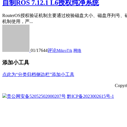
自制ROS 7.12.1 L6授权纯净系统
RouterOS授权验证机制主要通过校验磁盘大小、磁盘序列号、
机制使用，严...
01/17
644
评论
MikroTik
网络
添加小工具
点此为“分类归档侧边栏”添加小工具
Copy
贵公网安备52052502000207号
黔ICP备2023002615号-1